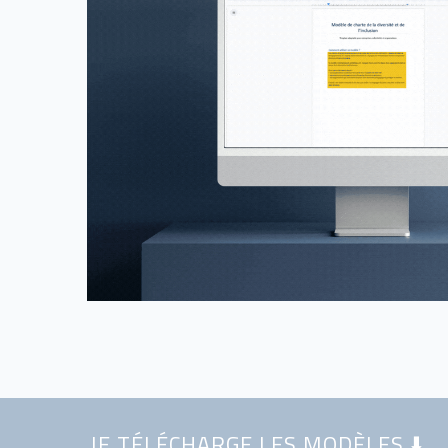
JE TÉLÉCHARGE LES MODÈLES ⬇️