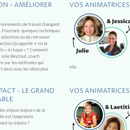
ION - AMÉLIORER
VOS ANIMATRICES
ironnements de travail changent
é. Pourtant, quelques techniques
n attention ou de retrouver
ction.Qu’appelle-t-on la
nts « à risque » ? Comment
 Julie Beytout, coach
ire sur les méthodes qui
elle.
t ainsi avec les idées plus
IMPACT - LE GRAND
VOS ANIMATRICES
ABLE
des enjeux majeurs de la
le est l’empreinte
nt la réduire ?