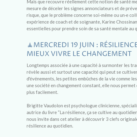
Mais que recouvre réellement cette notion de santé me
mesure de déceler les signes annonciateurs et de préven
risque, que le problème concerne soi-même ou un·e col
expérience de coach et de soignante, Karine Chossinand
essentielles pour prendre soin de sa santé mentale au q
🧘MERCREDI 19 JUIN : RÉSILIENC
MIEUX VIVRE LE CHANGEMENT
Longtemps associée à une capacité à surmonter les trau
révèle aussi et surtout une capacité qui peut se cultive
d'événements, les petites embûches de la vie comme l
une société en changement constant, elle nous permet 
plus facilement.
Brigitte Vaudolon est psychologue clinicienne, spécial
autrice du livre “La résilience, ça se cultive au quotidie
nous invite dans cet atelier à découvrir 3 clefs origina
résilience au quotidien.