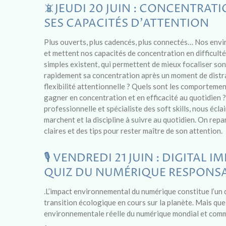
📵JEUDI 20 JUIN : CONCENTRAT
SES CAPACITÉS D'ATTENTION
Plus ouverts, plus cadencés, plus connectés… Nos env
et mettent nos capacités de concentration en difficult
simples existent, qui permettent de mieux focaliser so
rapidement sa concentration après un moment de distra
flexibilité attentionnelle ? Quels sont les comporteme
gagner en concentration et en efficacité au quotidien ?
professionnelle et spécialiste des soft skills, nous écla
marchent et la discipline à suivre au quotidien. On repar
claires et des tips pour rester maître de son attention.
🎙️ VENDREDI 21 JUIN : DIGITAL 
QUIZ DU NUMÉRIQUE RESPONS
.L’impact environnemental du numérique constitue l’un 
transition écologique en cours sur la planète. Mais quel
environnementale réelle du numérique mondial et comme