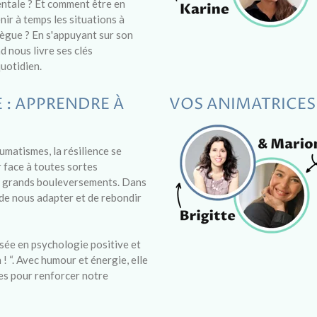
ntale ? Et comment être en
ir à temps les situations à
lègue ? En s'appuyant sur son
 nous livre ses clés
uotidien.
E : APPRENDRE À
VOS ANIMATRICES
matismes, la résilience se
r face à toutes sortes
es grands bouleversements. Dans
de nous adapter et de rebondir
isée en psychologie positive et
n ! “. Avec humour et énergie, elle
les pour renforcer notre